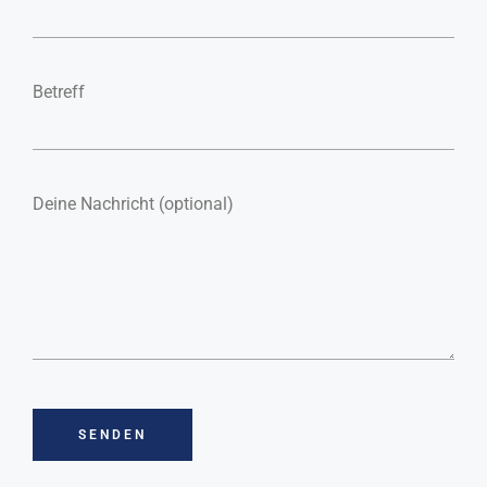
PIPETTEN
Betreff
KARRIERE
KONTAKT
Deine Nachricht (optional)
DE|EN
SENDEN